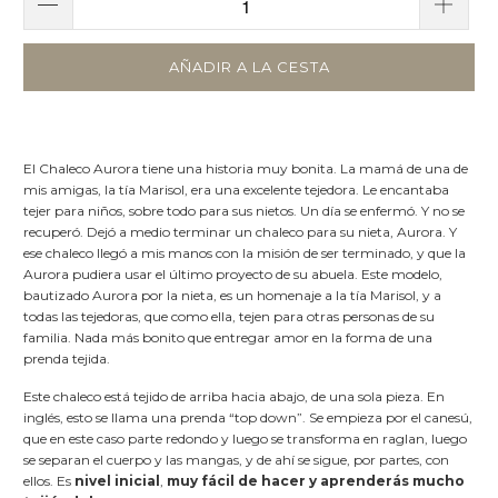
AÑADIR A LA CESTA
El Chaleco Aurora tiene una historia muy bonita. La mamá de una de
mis amigas, la tía Marisol, era una excelente tejedora. Le encantaba
tejer para niños, sobre todo para sus nietos. Un día se enfermó. Y no se
recuperó. Dejó a medio terminar un chaleco para su nieta, Aurora. Y
ese chaleco llegó a mis manos con la misión de ser terminado, y que la
Aurora pudiera usar el último proyecto de su abuela. Este modelo,
bautizado Aurora por la nieta, es un homenaje a la tía Marisol, y a
todas las tejedoras, que como ella, tejen para otras personas de su
familia. Nada más bonito que entregar amor en la forma de una
prenda tejida.
Este chaleco está tejido de arriba hacia abajo, de una sola pieza. En
inglés, esto se llama una prenda “top down”. Se empieza por el canesú,
que en este caso parte redondo y luego se transforma en raglan, luego
se separan el cuerpo y las mangas, y de ahí se sigue, por partes, con
ellos. Es
nivel inicial
,
muy fácil de hacer y aprenderás mucho