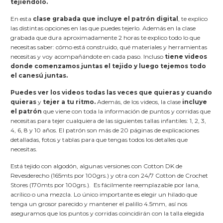
tejiéndolo.
En esta
clase grabada que incluye el patrón digital
, te explico
las distintas opciones en las que puedes tejerlo. Además en la
clase
grabada que dura aproximadamente 2 horas te explico todo lo que
necesitas saber:
cómo está construido, qué materiales y herramientas
necesitas y voy acompañándote en cada paso. Incluso
tiene videos
donde comenzamos juntas el tejido y luego tejemos todo
el canesú juntas.
Puedes ver los videos todas las veces que quieras y cuando
quieras
y
tejer a tu ritmo.
Además, de los videos, la clase
incluye
el patrón
que viene con toda la información de puntos y corridas que
necesitas para tejer cualquiera de las siguientes tallas infantiles: 1, 2, 3,
4, 6, 8 y 10 años. El patrón son más de 20 páginas de explicaciones
detalladas, fotos y tablas para que tengas todos los detalles que
necesitas.
Está tejido con algodón, algunas versiones con Cotton DK de
Revesderecho (165mts por 100grs.) y otra con 24/7 Cotton de Crochet
Stores (170mts por 100grs.). Es fácilmente reemplazable por lana,
acrílico o una mezcla. Lo único importante es elegir un hilado que
tenga un grosor parecido y mantener el palillo 4.5mm, así nos
aseguramos que los puntos y corridas coincidirán con la talla elegida